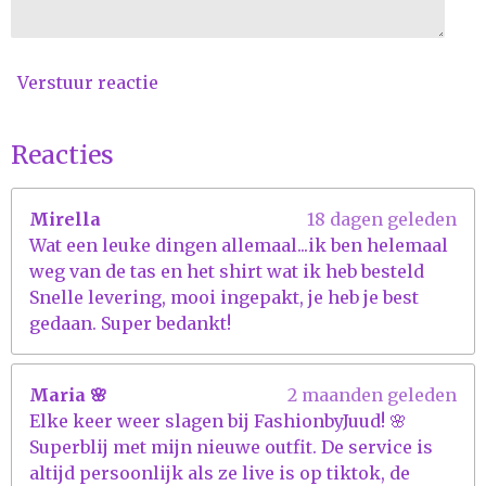
1
5
3
Verstuur reactie
8
s
t
Reacties
e
r
Mirella
18 dagen geleden
r
Wat een leuke dingen allemaal...ik ben helemaal
e
weg van de tas en het shirt wat ik heb besteld
n
Snelle levering, mooi ingepakt, je heb je best
gedaan. Super bedankt!
Maria 🌸
2 maanden geleden
Elke keer weer slagen bij FashionbyJuud! 🌸
Superblij met mijn nieuwe outfit. De service is
altijd persoonlijk als ze live is op tiktok, de