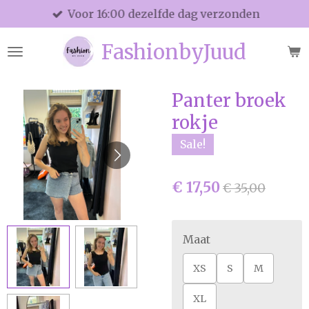
Voor 16:00 dezelfde dag verzonden
Ga
direct
FashionbyJuud
naar
de
hoofdinhoud
Panter broek
rokje
Sale!
€ 17,50
€ 35,00
Maat
XS
S
M
XL