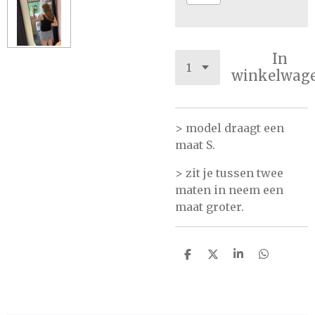
In
winkelwag
> model draagt een
maat S.
> zit je tussen twee
maten in neem een
maat groter.
D
D
S
D
e
e
h
e
l
e
a
l
e
l
r
e
n
e
n