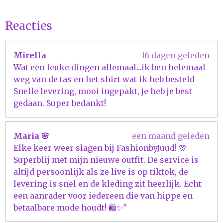
s
t
Reacties
e
r
Mirella
16 dagen geleden
r
Wat een leuke dingen allemaal...ik ben helemaal
e
weg van de tas en het shirt wat ik heb besteld
n
Snelle levering, mooi ingepakt, je heb je best
gedaan. Super bedankt!
Maria 🌸
een maand geleden
Elke keer weer slagen bij FashionbyJuud! 🌸
Superblij met mijn nieuwe outfit. De service is
altijd persoonlijk als ze live is op tiktok, de
levering is snel en de kleding zit heerlijk. Echt
een aanrader voor iedereen die van hippe en
betaalbare mode houdt! 🛍️✨"