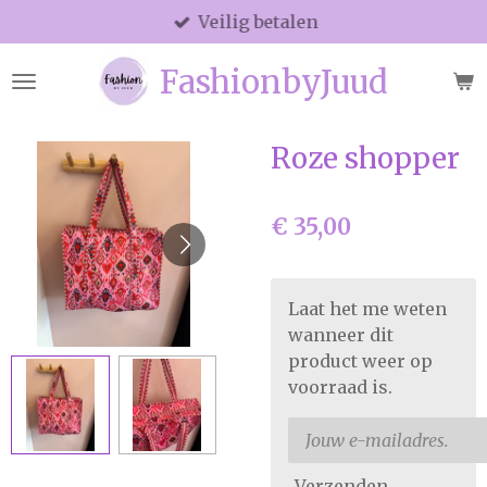
Veilig betalen
Ga
direct
FashionbyJuud
naar
de
hoofdinhoud
Roze shopper
€ 35,00
Laat het me weten
wanneer dit
product weer op
voorraad is.
Verzenden