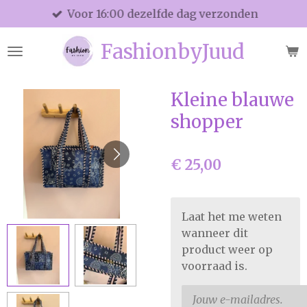
Voor 16:00 dezelfde dag verzonden
Ga
direct
FashionbyJuud
naar
de
hoofdinhoud
Kleine blauwe
shopper
€ 25,00
Laat het me weten
wanneer dit
product weer op
voorraad is.