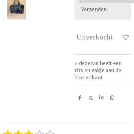
Verzenden
Uitverkocht
> deze tas heeft een
rits en vakje aan de
binnenkant.
D
D
S
D
e
e
h
e
l
e
a
l
e
l
r
e
n
e
n
S
R