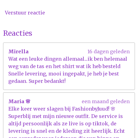
5
3
Verstuur reactie
8
s
t
Reacties
e
r
Mirella
16 dagen geleden
r
Wat een leuke dingen allemaal...ik ben helemaal
e
weg van de tas en het shirt wat ik heb besteld
n
Snelle levering, mooi ingepakt, je heb je best
gedaan. Super bedankt!
Maria 🌸
een maand geleden
Elke keer weer slagen bij FashionbyJuud! 🌸
Superblij met mijn nieuwe outfit. De service is
altijd persoonlijk als ze live is op tiktok, de
levering is snel en de kleding zit heerlijk. Echt