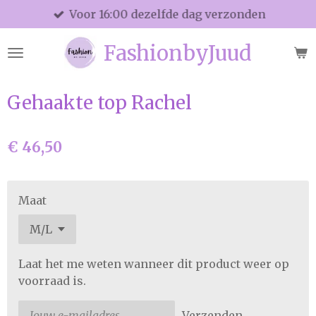
Voor 16:00 dezelfde dag verzonden
Ga
direct
FashionbyJuud
naar
de
hoofdinhoud
Gehaakte top Rachel
€ 46,50
Maat
Laat het me weten wanneer dit product weer op
voorraad is.
Verzenden