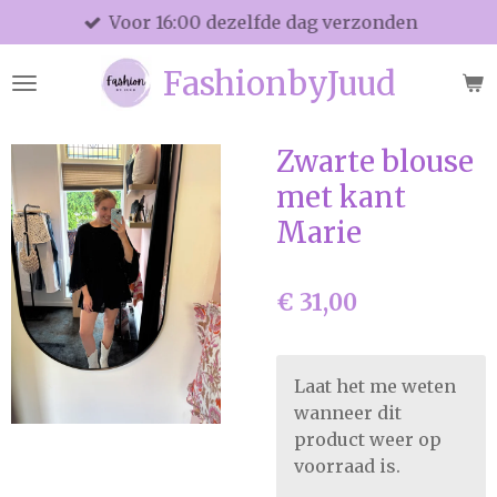
Voor 16:00 dezelfde dag verzonden
Ga
direct
FashionbyJuud
naar
de
hoofdinhoud
Zwarte blouse
met kant
Marie
€ 31,00
Laat het me weten
wanneer dit
product weer op
voorraad is.