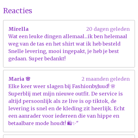
s
t
Reacties
e
r
Mirella
20 dagen geleden
r
Wat een leuke dingen allemaal...ik ben helemaal
e
weg van de tas en het shirt wat ik heb besteld
n
Snelle levering, mooi ingepakt, je heb je best
gedaan. Super bedankt!
Maria 🌸
2 maanden geleden
Elke keer weer slagen bij FashionbyJuud! 🌸
Superblij met mijn nieuwe outfit. De service is
altijd persoonlijk als ze live is op tiktok, de
levering is snel en de kleding zit heerlijk. Echt
een aanrader voor iedereen die van hippe en
betaalbare mode houdt! 🛍️✨"