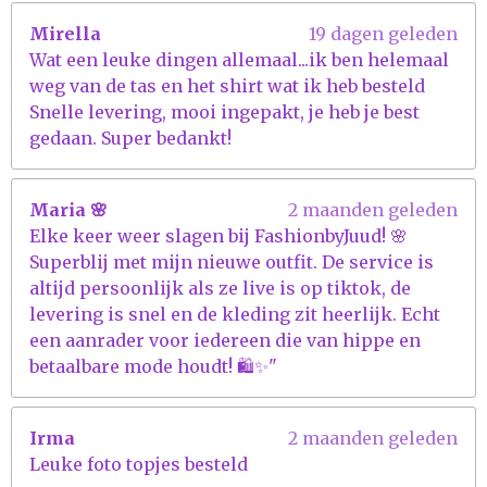
r
Mirella
19 dagen geleden
r
Wat een leuke dingen allemaal...ik ben helemaal
e
weg van de tas en het shirt wat ik heb besteld
n
Snelle levering, mooi ingepakt, je heb je best
gedaan. Super bedankt!
Maria 🌸
2 maanden geleden
Elke keer weer slagen bij FashionbyJuud! 🌸
Superblij met mijn nieuwe outfit. De service is
altijd persoonlijk als ze live is op tiktok, de
levering is snel en de kleding zit heerlijk. Echt
een aanrader voor iedereen die van hippe en
betaalbare mode houdt! 🛍️✨"
Irma
2 maanden geleden
Leuke foto topjes besteld