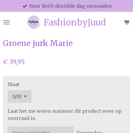
Voor 16:00 dezelfde dag verzonden
Ga
direct
FashionbyJuud
naar
de
hoofdinhoud
Groene jurk Marie
€ 39,95
Maat
Laat het me weten wanneer dit product weer op
voorraad is.
Verzenden