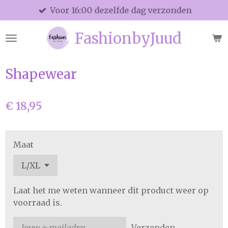
Voor 16:00 dezelfde dag verzonden
Ga
direct
FashionbyJuud
naar
de
hoofdinhoud
Shapewear
€ 18,95
Maat
Laat het me weten wanneer dit product weer op
voorraad is.
Verzenden