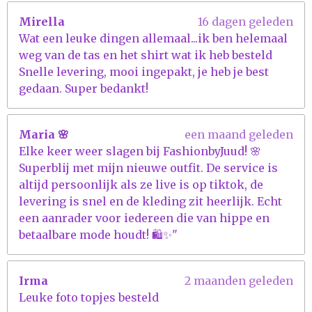
r
Mirella
16 dagen geleden
r
Wat een leuke dingen allemaal...ik ben helemaal
e
weg van de tas en het shirt wat ik heb besteld
n
Snelle levering, mooi ingepakt, je heb je best
gedaan. Super bedankt!
Maria 🌸
een maand geleden
Elke keer weer slagen bij FashionbyJuud! 🌸
Superblij met mijn nieuwe outfit. De service is
altijd persoonlijk als ze live is op tiktok, de
levering is snel en de kleding zit heerlijk. Echt
een aanrader voor iedereen die van hippe en
betaalbare mode houdt! 🛍️✨"
Irma
2 maanden geleden
Leuke foto topjes besteld