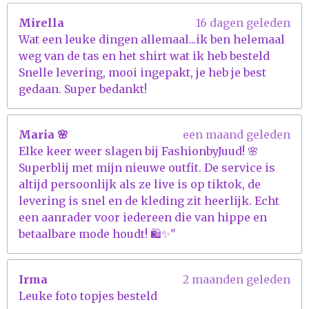
r
Mirella
16 dagen geleden
r
Wat een leuke dingen allemaal...ik ben helemaal
e
weg van de tas en het shirt wat ik heb besteld
n
Snelle levering, mooi ingepakt, je heb je best
gedaan. Super bedankt!
Maria 🌸
een maand geleden
Elke keer weer slagen bij FashionbyJuud! 🌸
Superblij met mijn nieuwe outfit. De service is
altijd persoonlijk als ze live is op tiktok, de
levering is snel en de kleding zit heerlijk. Echt
een aanrader voor iedereen die van hippe en
betaalbare mode houdt! 🛍️✨"
Irma
2 maanden geleden
Leuke foto topjes besteld