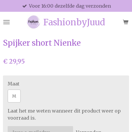
Voor 16:00 dezelfde dag verzonden
Ga
direct
FashionbyJuud
naar
de
hoofdinhoud
Spijker short Nienke
€ 29,95
Maat
M
Laat het me weten wanneer dit product weer op
voorraad is.