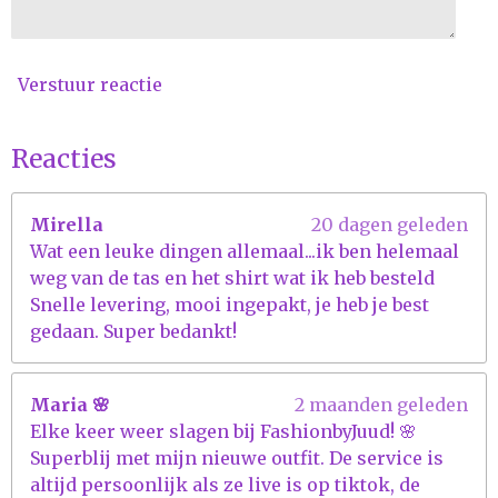
1
5
3
Verstuur reactie
8
s
t
Reacties
e
r
Mirella
20 dagen geleden
r
Wat een leuke dingen allemaal...ik ben helemaal
e
weg van de tas en het shirt wat ik heb besteld
n
Snelle levering, mooi ingepakt, je heb je best
gedaan. Super bedankt!
Maria 🌸
2 maanden geleden
Elke keer weer slagen bij FashionbyJuud! 🌸
Superblij met mijn nieuwe outfit. De service is
altijd persoonlijk als ze live is op tiktok, de