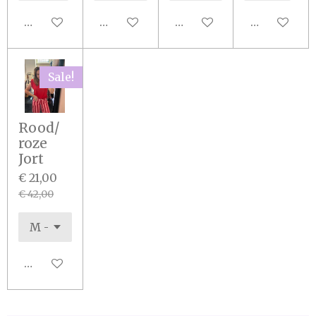
Houd mij op de hoogte
In winkelwagen
In winkelwagen
In winkel
Sale!
Rood/
roze
Jort
€ 21,00
€ 42,00
In winkelwagen