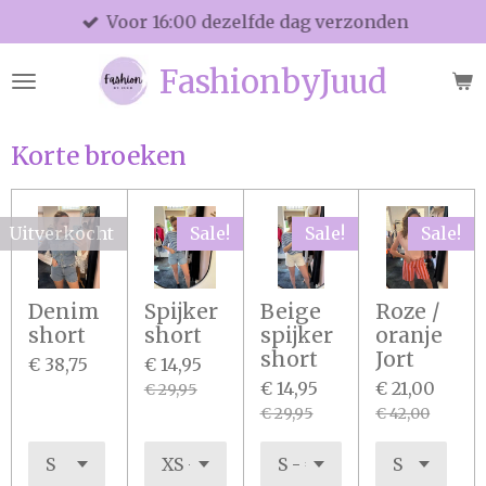
Voor 16:00 dezelfde dag verzonden
Ga
direct
FashionbyJuud
naar
de
hoofdinhoud
Korte broeken
Uitverkocht
Sale!
Sale!
Sale!
Denim
Spijker
Beige
Roze /
short
short
spijker
oranje
short
Jort
€ 38,75
€ 14,95
€ 14,95
€ 21,00
€ 29,95
€ 29,95
€ 42,00